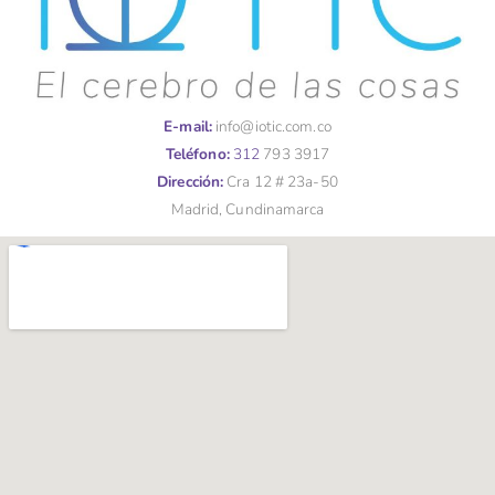
E-mail:
info@iotic.com.co
Teléfono:
312
793 3917
Dirección:
Cra 12 # 23a-50
Madrid, Cundinamarca